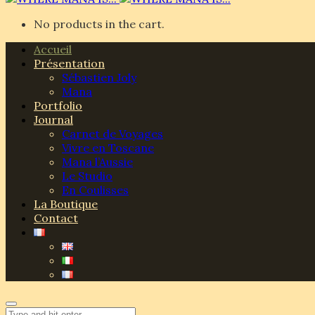
No products in the cart.
Accueil
Présentation
Sébastien Joly
Mana
Portfolio
Journal
Carnet de Voyages
Vivre en Toscane
Mana l’Aussie
Le Studio
En Coulisses
La Boutique
Contact