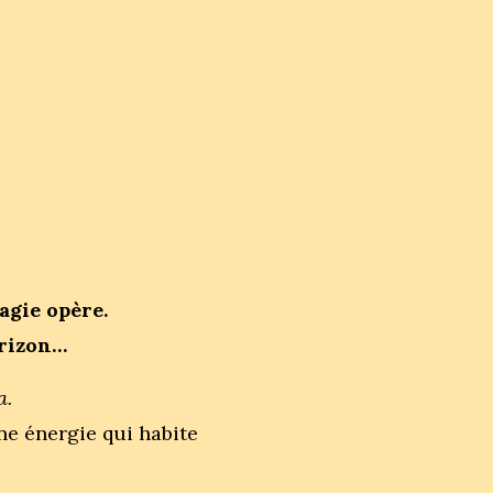
magie opère.
orizon…
a.
ne énergie qui habite