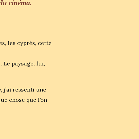
 du cinéma.
, les cyprès, cette
. Le paysage, lui,
j’ai ressenti une
que chose que l’on