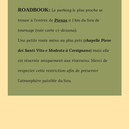
ROADBOOK:
Le parking le plus proche se
trouve à l’entrée de
Pienza
à 1 km du lieu de
tournage (voir carte ci-dessous).
Une petite route mène au plus près (
chapelle Pieve
dei Santi Vito e Modesto à Corsignano
) mais elle
est réservée uniquement aux riverains
.
Merci de
respecter cette restriction afin de préserver
l’atmosphère paisible du lieu.