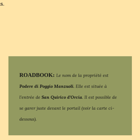
s.
ROADBOOK:
Le nom de la propriété est
Podere di Poggio Manzuoli
. Elle est située à
l’entrée de
San Quirico d’Orcia
. Il est possible de
se garer juste devant le portail (voir la carte ci-
dessous).