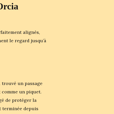
Orcia
rfaitement alignés,
nt le regard jusqu’à
à trouvé un passage
roit comme un piquet.
gé de protéger la
it terminée depuis