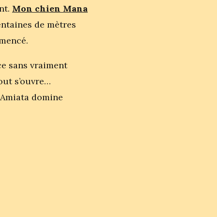
nt.
Mon chien Mana
centaines de mètres
mmencé.
ce sans vraiment
tout s’ouvre…
t Amiata domine