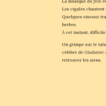
La musique d
u film
ré
Les cigales chantent s
Quelques oiseaux tra
herbes.
À cet instant, diffici
On grimpe sur le talu
célèbre de
Gladiator
;
retrouver les siens.